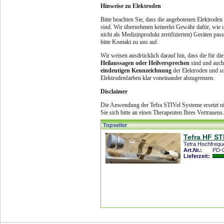
Hinweise zu Elektroden
Bitte beachten Sie, dass die angebotenen Elektrode
sind. Wir übernehmen keinerlei Gewähr dafür, wie 
nicht als Medizinprodukt zertifizierten) Geräten pa
bitte Kontakt zu uns auf.
Wir weisen ausdrücklich darauf hin, dass die für di
Heilaussagen oder Heilversprechen
sind und auch
eindeutigen Kennzeichnung
der Elektroden und s
Elektrodenfarben klar voneinander abzugrenzen.
Disclaimer
Die Anwendung der Tefra STIVel Systeme ersetzt ni
Sie sich bitte an einen Therapeuten Ihres Vertrauens
Topseller
Tefra HF ST
Tefra Hochfrequ
Art.Nr.:
PD-
Lieferzeit: