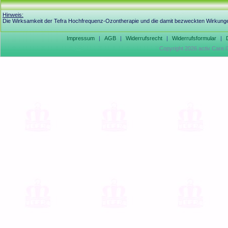
Hinweis:
Die Wirksamkeit der Tefra Hochfrequenz-Ozontherapie und die damit bezweckten Wirkungen
Impressum
|
AGB
|
Widerrufsrecht
|
Widerrufsformular
|
Copyright 2026 activ Care 