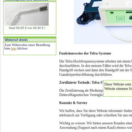
Statt 66,85 € nur 49,90 € !
Widerruf direkt
Zum Widerrufen einer Bestellung
bitte
hier
klicken.
Funktionsweise der Tefra-Systeme
Die Tefra-Hochfrequenzsysteme arbeiten mit einem
durchzuführen. In den meisten Fällen wird die Tefra
Handgriff stecken und dann den Handgriff mit der 
Ganzkörperdurchflutung durchführen.
Zertifizierte Technik: Tefra STIVel
Diese Website setzt
Website stimmen Si
Die Zertifizierung als Medizinprodukt, Klasse IIa, 
ElektroMagnetischen Verträglichkeit (EMV) erfüllen
Kontakt & Service
Wir hoffen, dass Sie diese Website informativ find
telefonisch zur Verfügung oder schreiben Sie uns e
Wichtig zu wissen: Wir bieten unseren Kunden eine
Anwendung (Support nach einem Kauf) ebenso wie fü