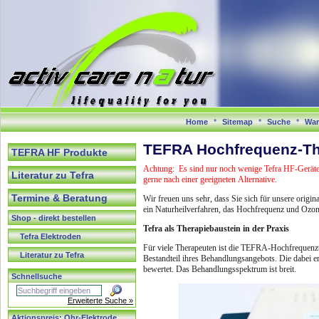
Home
*
Sitemap
*
Suche
*
War
TEFRA Hochfrequenz-The
TEFRA HF Produkte
Achtung: Es sind nur noch wenige Tefra HF-Geräte 
Literatur zu Tefra
gerne nach einer geeigneten Alternative.
Termine & Beratung
Wir freuen uns sehr, dass Sie sich für unsere origi
ein Naturheilverfahren, das Hochfrequenz und Ozon
Shop - direkt bestellen
Tefra als Therapiebaustein in der Praxis
Tefra Elektroden
Für viele Therapeuten ist die TEFRA-Hochfrequenzt
Literatur zu Tefra
Bestandteil ihres Behandlungsangebots. Die dabei e
bewertet. Das Behandlungsspektrum ist breit.
Schnellsuche
Erweiterte Suche »
Aktionspreis: Ohr-Elektrode